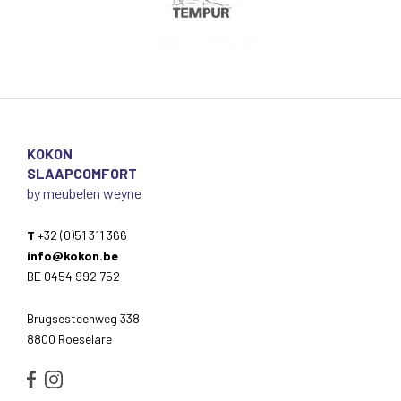
KOKON
SLAAPCOMFORT
by meubelen weyne
T
+32 (0)51 311 366
info@kokon.be
BE 0454 992 752
Brugsesteenweg 338
8800 Roeselare