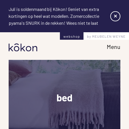
Juli is soldenmaand bij Kôkon! Geniet van extra
✕
kortingen op heel wat modellen. Zomercollectie
pyama's SNURK in de rekken! Wees niet te laat
webshop
by MEUBELEN WEYNE
Hoofd
Menu
bed