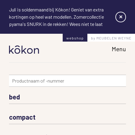
Juli is soldenmaand bij Kôkon! Geniet van extra
✕
kortingen op heel wat modellen. Zomercollectie
pyama's SNURK in de rekken! Wees niet te laat
webshop
by MEUBELEN WEYNE
Hoofd
Menu
bed
compact