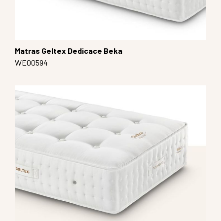
Matras Geltex Dedicace Beka
WE00594