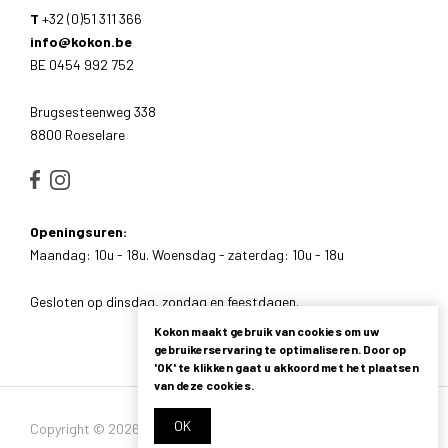
T
+32 (0)51 311 366
info@kokon.be
BE 0454 992 752
Brugsesteenweg 338
8800 Roeselare
Openingsuren:
Maandag: 10u - 18u. Woensdag - zaterdag: 10u - 18u
Gesloten op dinsdag, zondag en feestdagen.
Kokon maakt gebruik van cookies om uw
gebruikerservaring te optimaliseren. Door op
'OK' te klikken gaat u akkoord met het plaatsen
van deze cookies.
OK
Copyright © 2026 - Alle rechten voorbehouden -
Privacybeleid