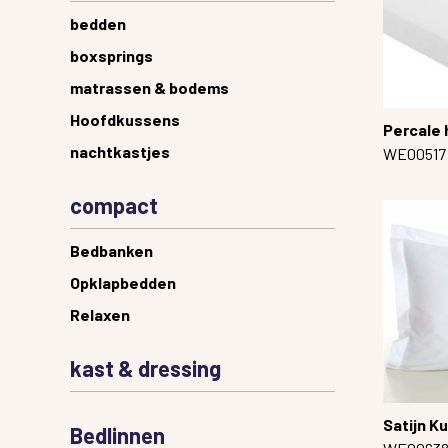
bedden
boxsprings
matrassen & bodems
Hoofdkussens
Percale
nachtkastjes
WE00517
compact
Bedbanken
Opklapbedden
Relaxen
kast & dressing
Satijn K
Bedlinnen