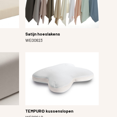
Satijn hoeslakens
WE00623
TEMPUR© kussenslopen