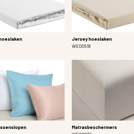
 hoeslaken
Jersey hoeslaken
WE00518
ussenslopen
Matrasbeschermers