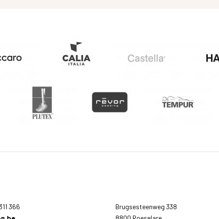
311 366
Brugsesteenweg 338
n.be
8800 Roeselare