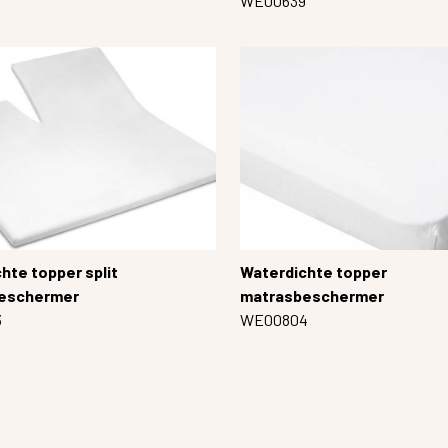
8
WE00639
hte topper split
Waterdichte topper
eschermer
matrasbeschermer
3
WE00804