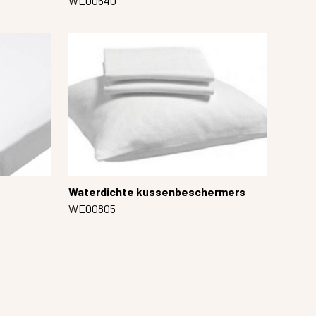
WE00640
Waterdichte kussenbeschermers
WE00805